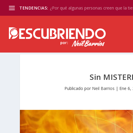
TENDENCIAS:
¿Por qué algunas personas creen que la tier
Sin MISTER
Publicado por
Neil Barrios
|
Ene 6,