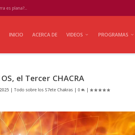
ra es plana?...
INICIO
ACERCA DE
VIDEOS
PROGRAMAS
IOS, el Tercer CHACRA
 2025
|
Todo sobre los S7ete Chakras
|
0
|