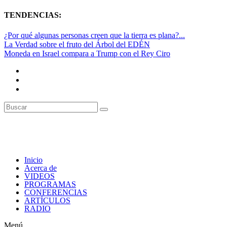
TENDENCIAS:
¿Por qué algunas personas creen que la tierra es plana?...
La Verdad sobre el fruto del Árbol del EDÉN
Moneda en Israel compara a Trump con el Rey Ciro
Inicio
Acerca de
VIDEOS
PROGRAMAS
CONFERENCIAS
ARTÍCULOS
RADIO
Menú