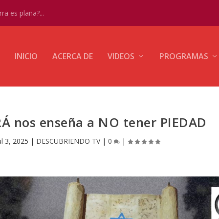
ra es plana?...
INICIO
ACERCA DE
VIDEOS
PROGRAMAS
RÁ nos enseña a NO tener PIEDAD
ul 3, 2025
|
DESCUBRIENDO TV
|
0
|