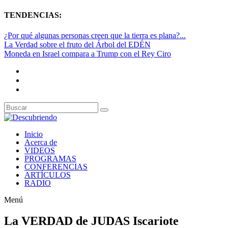
TENDENCIAS:
¿Por qué algunas personas creen que la tierra es plana?...
La Verdad sobre el fruto del Árbol del EDÉN
Moneda en Israel compara a Trump con el Rey Ciro
Inicio
Acerca de
VIDEOS
PROGRAMAS
CONFERENCIAS
ARTÍCULOS
RADIO
Menú
La VERDAD de JUDAS Iscariote