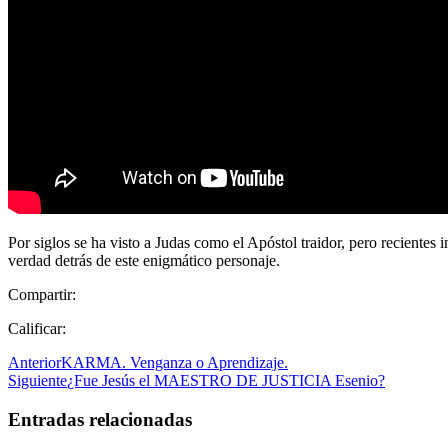
Por siglos se ha visto a Judas como el Apóstol traidor, pero recientes
verdad detrás de este enigmático personaje.
Compartir:
Calificar:
Anterior
KARMA. Venganza o Aprendizaje.
Siguiente
¿Fue Jesús el MAESTRO DE JUSTICIA Esenio?
Entradas relacionadas