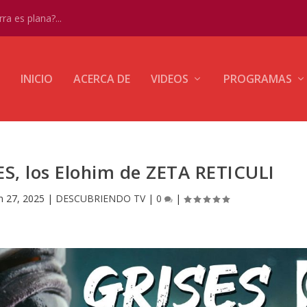
ra es plana?...
INICIO
ACERCA DE
VIDEOS
PROGRAMAS
ES, los Elohim de ZETA RETICULI
n 27, 2025
|
DESCUBRIENDO TV
|
0
|