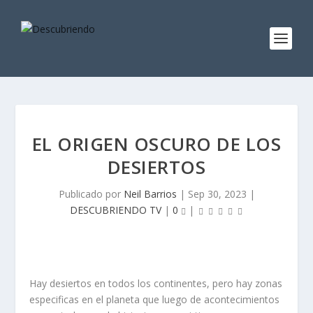
EL ORIGEN OSCURO DE LOS
DESIERTOS
Publicado por
Neil Barrios
|
Sep 30, 2023
|
DESCUBRIENDO TV
|
0
|
Hay desiertos en todos los continentes, pero hay zonas
especificas en el planeta que luego de acontecimientos