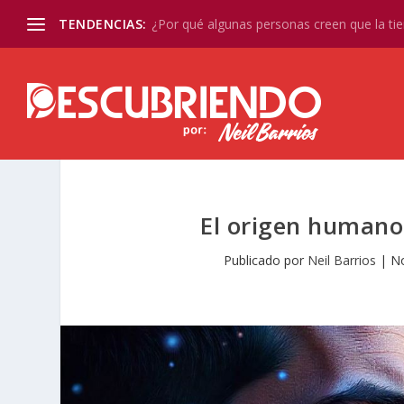
TENDENCIAS:
¿Por qué algunas personas creen que la tier
El origen humano 
Publicado por
Neil Barrios
|
No