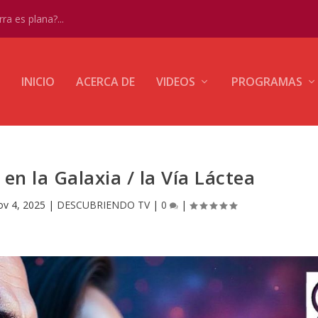
ra es plana?...
INICIO
ACERCA DE
VIDEOS
PROGRAMAS
en la Galaxia / la Vía Láctea
v 4, 2025
|
DESCUBRIENDO TV
|
0
|