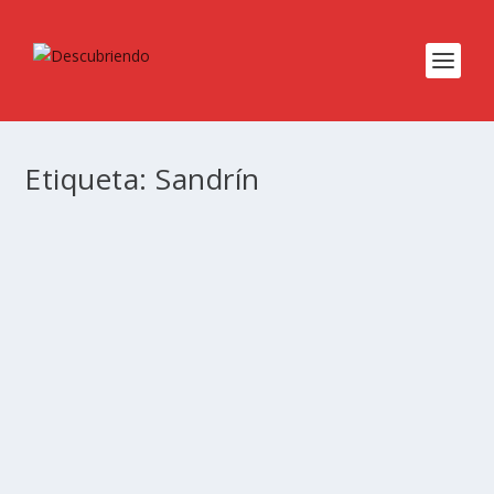
Etiqueta:
Sandrín
¿Por qué el aún esperado mesías judío es
el mismo anticristo?
Feb 11, 2018
|
0
|
Hace dos mil años llegó a tierras judías uno de los
hombres que más huella ha dejado en toda la...
LEER MÁS