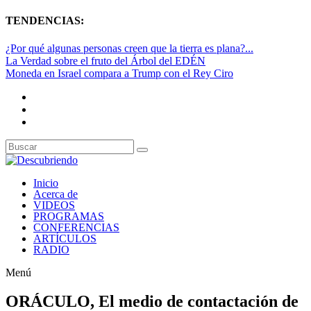
TENDENCIAS:
¿Por qué algunas personas creen que la tierra es plana?...
La Verdad sobre el fruto del Árbol del EDÉN
Moneda en Israel compara a Trump con el Rey Ciro
Inicio
Acerca de
VIDEOS
PROGRAMAS
CONFERENCIAS
ARTÍCULOS
RADIO
Menú
ORÁCULO, El medio de contactación de