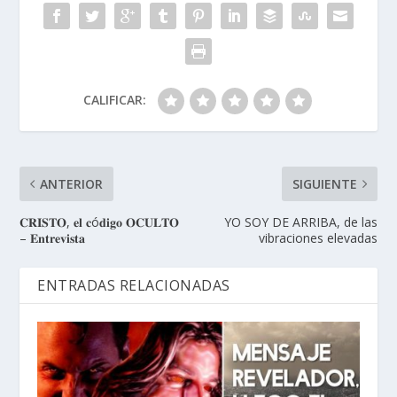
CALIFICAR:
ANTERIOR
SIGUIENTE
𝐂𝐑𝐈𝐒𝐓𝐎, 𝐞𝐥 𝐜ó𝐝𝐢𝐠𝐨 𝐎𝐂𝐔𝐋𝐓𝐎
YO SOY DE ARRIBA, de las
– 𝐄𝐧𝐭𝐫𝐞𝐯𝐢𝐬𝐭𝐚
vibraciones elevadas
ENTRADAS RELACIONADAS