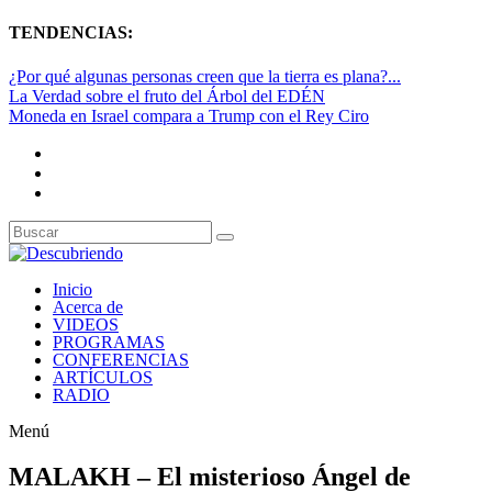
TENDENCIAS:
¿Por qué algunas personas creen que la tierra es plana?...
La Verdad sobre el fruto del Árbol del EDÉN
Moneda en Israel compara a Trump con el Rey Ciro
Inicio
Acerca de
VIDEOS
PROGRAMAS
CONFERENCIAS
ARTÍCULOS
RADIO
Menú
MALAKH – El misterioso Ángel de