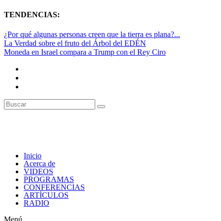
TENDENCIAS:
¿Por qué algunas personas creen que la tierra es plana?...
La Verdad sobre el fruto del Árbol del EDÉN
Moneda en Israel compara a Trump con el Rey Ciro
Inicio
Acerca de
VIDEOS
PROGRAMAS
CONFERENCIAS
ARTÍCULOS
RADIO
Menú