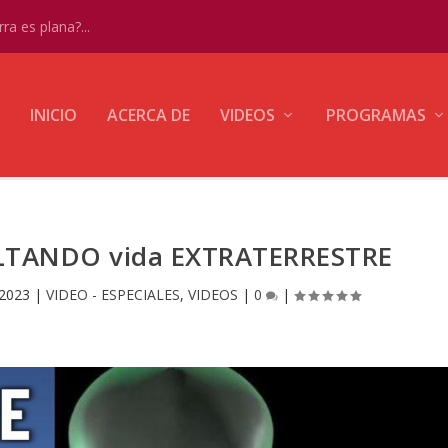
ra es plana?...
INICIO
ACERCA DE
VIDEOS
PROGRAMAS
LTANDO vida EXTRATERRESTRE
 2023
|
VIDEO - ESPECIALES
,
VIDEOS
|
0
|