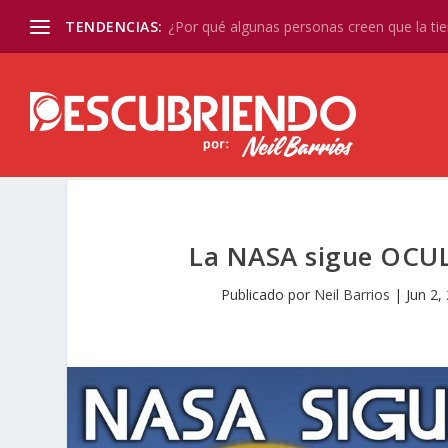
TENDENCIAS:
¿Por qué algunas personas creen que la tier
La NASA sigue OCU
Publicado por
Neil Barrios
|
Jun 2,