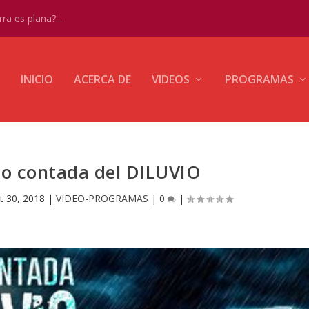
ra es plana?...
INICIO
ACERCA DE
VIDEOS
PROGRAMAS
 no contada del DILUVIO
t 30, 2018
|
VIDEO-PROGRAMAS
|
0
|