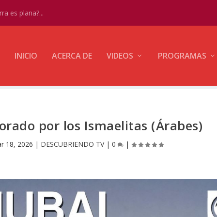
ra es plana?...
INICIO
ACERCA DE
VIDEOS
PROGRAMAS
orado por los Ismaelitas (Árabes)
r 18, 2026
|
DESCUBRIENDO TV
|
0
|