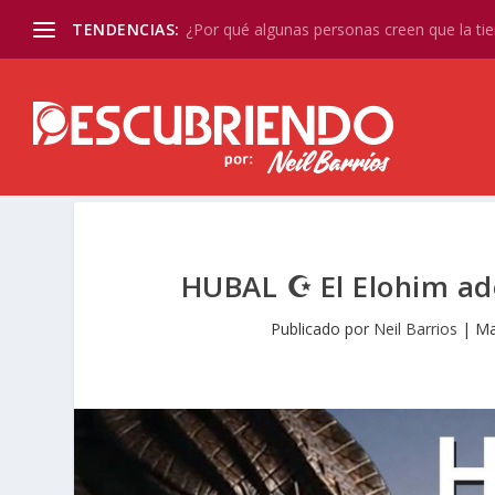
TENDENCIAS:
¿Por qué algunas personas creen que la tier
HUBAL ☪️ El Elohim ad
Publicado por
Neil Barrios
|
Ma