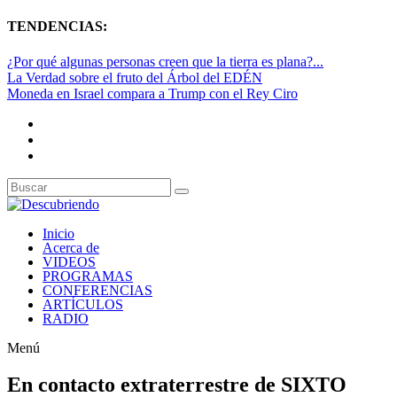
TENDENCIAS:
¿Por qué algunas personas creen que la tierra es plana?...
La Verdad sobre el fruto del Árbol del EDÉN
Moneda en Israel compara a Trump con el Rey Ciro
Inicio
Acerca de
VIDEOS
PROGRAMAS
CONFERENCIAS
ARTÍCULOS
RADIO
Menú
En contacto extraterrestre de SIXTO