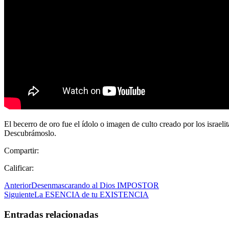
El becerro de oro fue el ídolo o imagen de culto creado por los israel
Descubrámoslo.
Compartir:
Calificar:
Anterior
Desenmascarando al Dios IMPOSTOR
Siguiente
La ESENCIA de tu EXISTENCIA
Entradas relacionadas