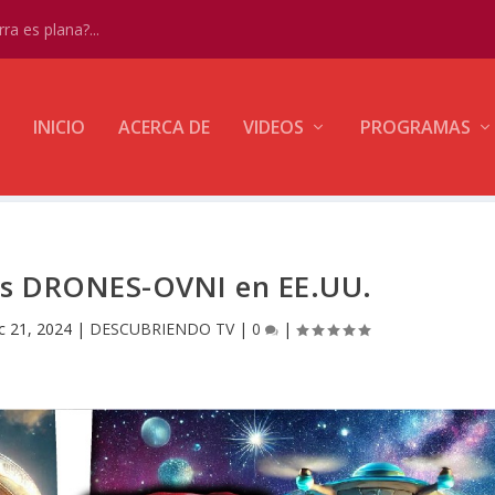
ra es plana?...
INICIO
ACERCA DE
VIDEOS
PROGRAMAS
los DRONES-OVNI en EE.UU.
c 21, 2024
|
DESCUBRIENDO TV
|
0
|