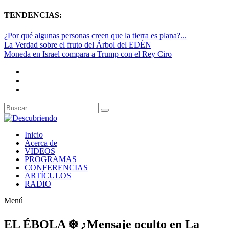
TENDENCIAS:
¿Por qué algunas personas creen que la tierra es plana?...
La Verdad sobre el fruto del Árbol del EDÉN
Moneda en Israel compara a Trump con el Rey Ciro
Inicio
Acerca de
VIDEOS
PROGRAMAS
CONFERENCIAS
ARTÍCULOS
RADIO
Menú
EL ÉBOLA ❄️ ¿Mensaje oculto en La