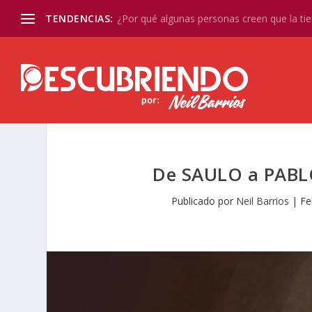
TENDENCIAS:
¿Por qué algunas personas creen que la tier
De SAULO a PABL
Publicado por
Neil Barrios
|
Fe