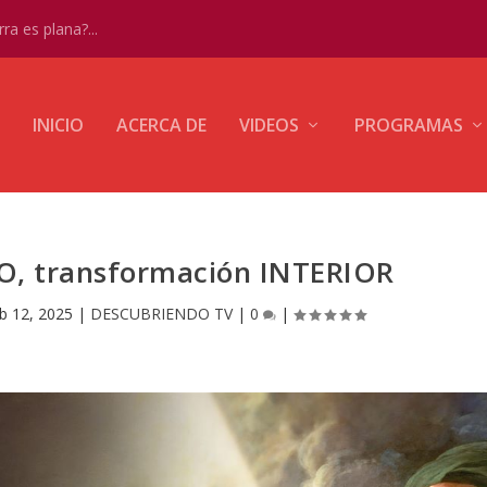
ra es plana?...
INICIO
ACERCA DE
VIDEOS
PROGRAMAS
O, transformación INTERIOR
b 12, 2025
|
DESCUBRIENDO TV
|
0
|