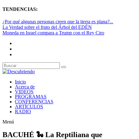
TENDENCIAS:
¿Por qué algunas personas creen que la tierra es plana?...
La Verdad sobre el fruto del Árbol del EDÉN
Moneda en Israel compara a Trump con el Rey Ciro
Inicio
Acerca de
VIDEOS
PROGRAMAS
CONFERENCIAS
ARTÍCULOS
RADIO
Menú
BACUHÉ 🐍 La Reptiliana que