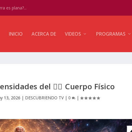
ra es plana?...
INICIO
ACERCA DE
VIDEOS
PROGRAMAS
nsidades del 🧍‍♂️ Cuerpo Físico
y 13, 2026
|
DESCUBRIENDO TV
|
0
|