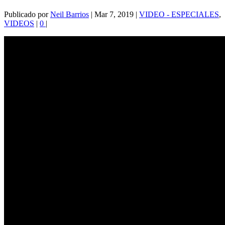
Publicado por
Neil Barrios
|
Mar 7, 2019
|
VIDEO - ESPECIALES
,
VIDEOS
|
0
|