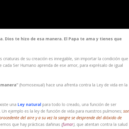
a. Dios te hizo de esa manera. El Papa te ama y tienes que
 criaturas de su creación es innegable, sin importar la condición que
ue cada Ser Humano aprenda de ese amor, para exprésalo de igual
a manera”
(homosexual) hace una afrenta contra la Ley de vida en la
existe una
Ley natural
para todo lo creado, una función de ser
ón. Un ejemplo es la ley de función de vida para nuestros pulmones;
so
procedente del aire y a su vez la sangre se desprende del dióxido de
bemos que hay prácticas dañinas
(
fumar
),
que atentan contra la salud