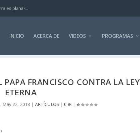
ra es plana?...
INICIO
ACERCA DE
VIDEOS
PROGRAMAS
L PAPA FRANCISCO CONTRA LA LEY
ETERNA
|
May 22, 2018
|
ARTÍCULOS
|
0
|