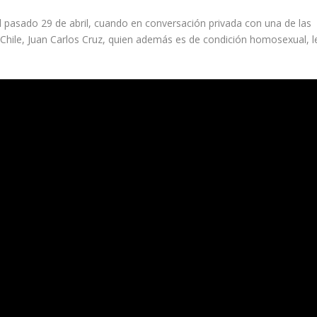
l pasado 29 de abril, cuando en conversación privada con una de las
n Chile, Juan Carlos Cruz, quien además es de condición homosexual, l