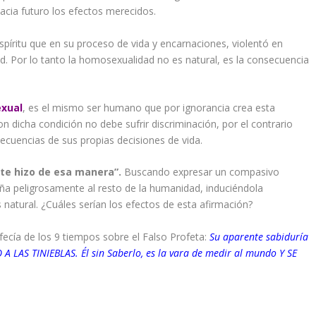
acia futuro los efectos merecidos.
spíritu que en su proceso de vida y encarnaciones, violentó en
dad. Por lo tanto la homosexualidad no es natural, es la consecuencia
exual
, es el mismo ser humano que por ignorancia crea esta
n dicha condición no debe sufrir discriminación, por el contrario
cuencias de sus propias decisiones de vida.
 te hizo de esa manera”.
Buscando expresar un compasivo
ña peligrosamente al resto de la humanidad, induciéndola
natural. ¿Cuáles serían los efectos de esta afirmación?
fecía de los 9 tiempos sobre el Falso Profeta:
Su aparente sabiduría
 LAS TINIEBLAS. Él sin Saberlo, es la vara de medir al mundo Y SE