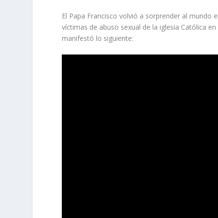
El Papa Francisco volvió a sorprender al mundo e
víctimas de abuso sexual de la iglesia Católica e
manifestó lo siguiente: