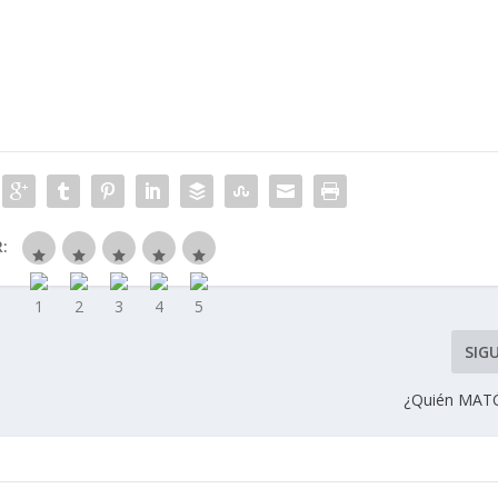
R:
SIG
¿Quién MATÓ