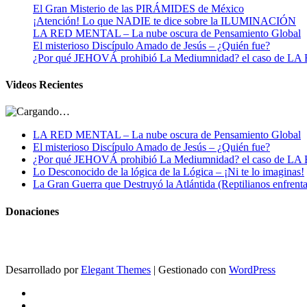
El Gran Misterio de las PIRÁMIDES de México
¡Atención! Lo que NADIE te dice sobre la ILUMINACIÓN
LA RED MENTAL – La nube oscura de Pensamiento Global
El misterioso Discípulo Amado de Jesús – ¿Quién fue?
¿Por qué JEHOVÁ prohibió La Mediumnidad? el caso de
Videos Recientes
LA RED MENTAL – La nube oscura de Pensamiento Global
El misterioso Discípulo Amado de Jesús – ¿Quién fue?
¿Por qué JEHOVÁ prohibió La Mediumnidad? el caso de
Lo Desconocido de la lógica de la Lógica – ¡Ni te lo imaginas!
La Gran Guerra que Destruyó la Atlántida (Reptilianos enfrenta
Donaciones
Desarrollado por
Elegant Themes
| Gestionado con
WordPress